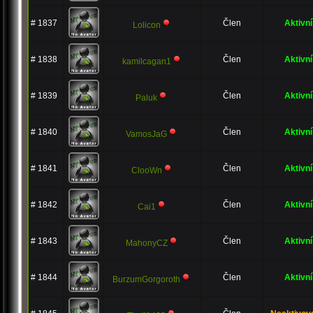
# 1837
Člen
Aktivní
Lolicon
# 1838
Člen
Aktivní
kamilcagan1
# 1839
Člen
Aktivní
Paluk
# 1840
Člen
Aktivní
VamosJaG
# 1841
Člen
Aktivní
ClooWn
# 1842
Člen
Aktivní
Cai1
# 1843
Člen
Aktivní
MahonyCZ
# 1844
Člen
Aktivní
BurzumGorgoroth