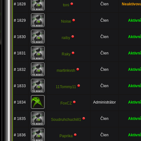
# 1828
Člen
Neaktivov
toni
# 1829
Člen
Aktivní
Noise
# 1830
Člen
Aktivní
raiby
# 1831
Člen
Aktivní
Raky
# 1832
Člen
Aktivní
martinkvsh
# 1833
Člen
Aktivní
11Tommy11
# 1834
Administrátor
Aktivní
FoxCZ
# 1835
Člen
Aktivní
Soudruhchuchill1
# 1836
Člen
Aktivní
Paprika