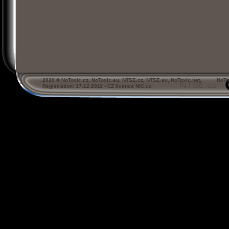
2020 © NoToxic.cz, NoToxic.eu, NTSE.cz, NTSE.eu, NoToxic.net, NoTo
Registration: 17.12.2011 - CZ licence NIC.cz