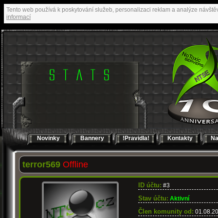
Tento web používá k poskytování služeb, personalizaci reklam a analýze návště
informací
Novinky
Bannery
!Pravidla!
Kontakty
Na
terror569
Offline
ID účtu:
#3
Stav účtu:
Aktivní
Člen komunity od:
01.08.2