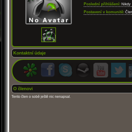
Poslední přihlášení:
Nikdy
Postavení v komunitě:
Čle
Kontaktní údaje
O členovi
Tento člen o sobě ještě nic nenapsal.