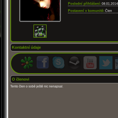
Poslední přihlášení:
08.01.2014
Postavení v komunitě:
Člen
Kontaktní údaje
O členovi
Tento člen o sobě ještě nic nenapsal.