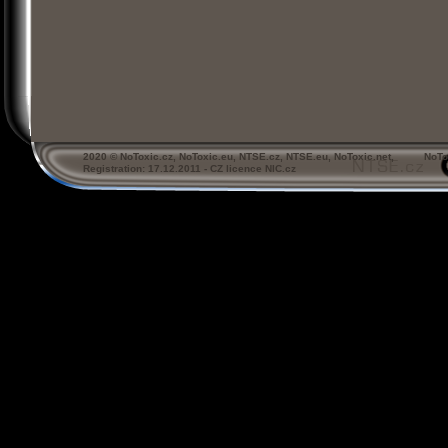
2020 © NoToxic.cz, NoToxic.eu, NTSE.cz, NTSE.eu, NoToxic.net, NoTo
Registration: 17.12.2011 - CZ licence NIC.cz