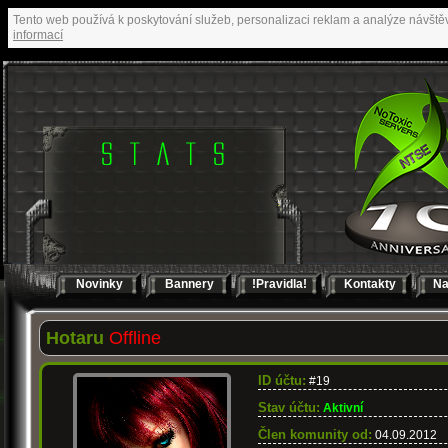
Tento web používá k poskytování služeb, personalizaci reklam a analýze návště
informací
Novinky
Bannery
!Pravidla!
Kontakty
Na
Hotaru
Offline
ID účtu:
#19
Stav účtu:
Aktivní
Člen komunity od:
04.09.2012